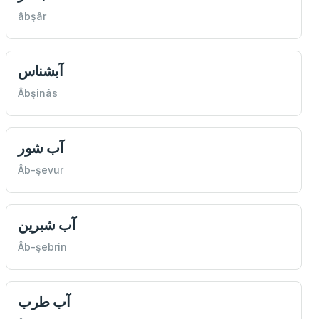
âbşâr
آبشناس
Âbşinâs
آب شور
Âb-şevur
آب شبرين
Âb-şebrin
آب طرب