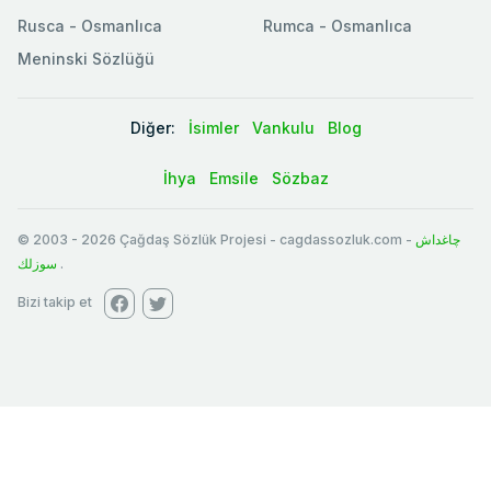
Rusca - Osmanlıca
Rumca - Osmanlıca
Meninski Sözlüğü
Diğer:
İsimler
Vankulu
Blog
İhya
Emsile
Sözbaz
© 2003
-
2026
Çağdaş Sözlük Projesi - cagdassozluk.com -
چاغداش
سوزلك
.
Bizi takip et