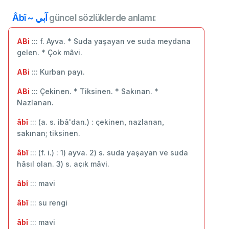
Âbî ~ آبي
güncel sözlüklerde anlamı:
ABi
::: f. Ayva. * Suda yaşayan ve suda meydana
gelen. * Çok mâvi.
ABi
::: Kurban payı.
ABi
::: Çekinen. * Tiksinen. * Sakınan. *
Nazlanan.
âbî
::: (a. s. ibâ'dan.) : çekinen, nazlanan,
sakınan; tiksinen.
âbî
::: (f. i.) : 1) ayva. 2) s. suda yaşayan ve suda
hâsıl olan. 3) s. açık mâvi.
âbî
::: mavi
âbî
::: ‬su rengi
âbî
::: mavi