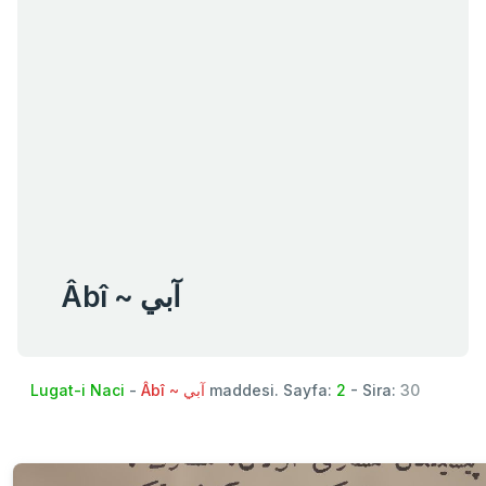
Âbî ~ آبي
Lugat-i Naci
-
Âbî ~ آبي
maddesi. Sayfa:
2
- Sira:
30