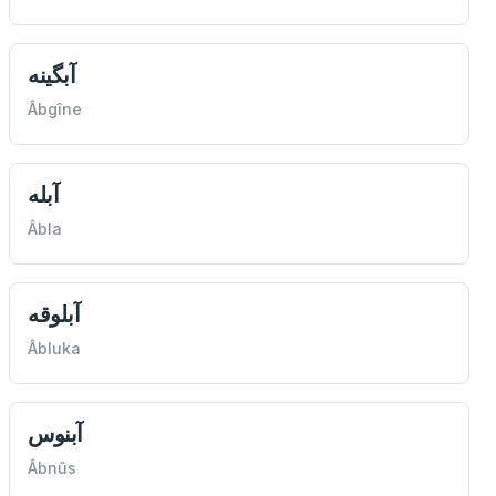
آبگينه
Âbgîne
آبله
Âbla
آبلوقه
Âbluka
آبنوس
Âbnûs