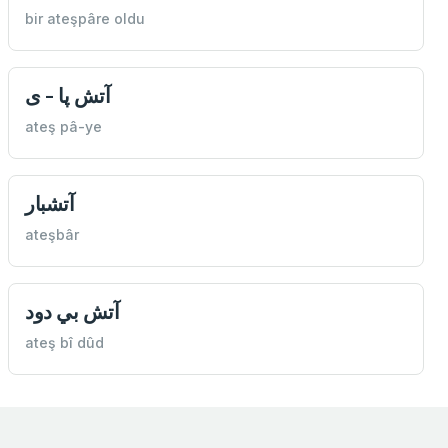
bir ateşpâre oldu
آتش پا - ى
ateş pâ-ye
آتشبار
ateşbâr
آتش بي دود
ateş bî dûd