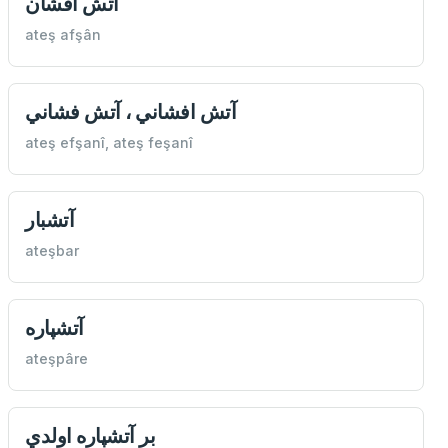
آتش آفشان
ateş afşân
آتش افشاني ، آتش فشاني
ateş efşanî, ateş feşanî
آتشبار
ateşbar
آتشپاره
ateşpâre
بر آتشپاره اولدي