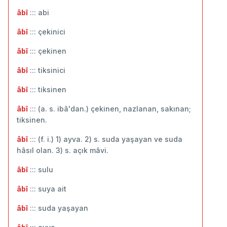
âbî
::: abi
âbî
::: çekinici
âbî
::: çekinen
âbî
::: tiksinici
âbî
::: tiksinen
âbî
::: (a. s. ibâ'dan.) çekinen, nazlanan, sakınan;
tiksinen.
âbî
::: (f. i.) 1) ayva. 2) s. suda yaşayan ve suda
hâsıl olan. 3) s. açık mâvi.
âbî
::: sulu
âbî
::: suya ait
âbî
::: suda yaşayan