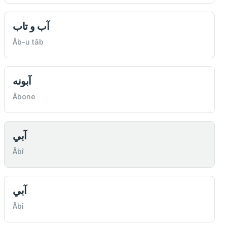
آب و تاب
Âb-u tâb
آبونه
Âbone
آبي
Âbî
آبي
Âbî