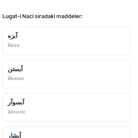
Lugat-i Naci sıradaki maddeler:
آبزه
Âbize
آبستن
Âbistan
آبسوآر
âbsüvâr
آبشار