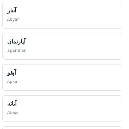
آبيار
Âbyar
آپارتمان
apartman
آپقو
Apku
آتاثه
Ateşe