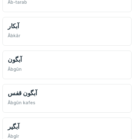
Âb-tarab
آبكار
Âbkâr
آبگون
Âbgûn
آبگون قفس
Âbgûn kafes
آبگیر
Âbgîr