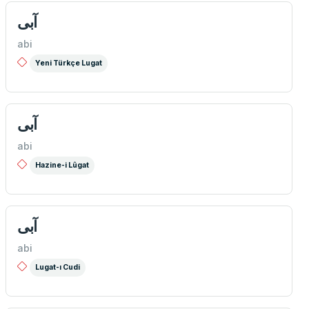
آبی
abi
Yeni Türkçe Lugat
آبی
abi
Hazine-i Lûgat
آبی
abi
Lugat-ı Cudi