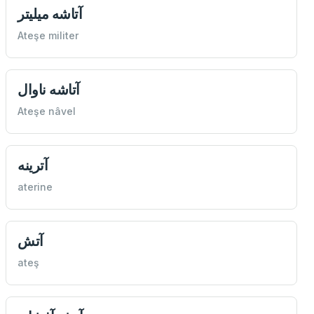
آتاشه ميليتر
Ateşe militer
آتاشه‌ ناوال
Ateşe nâvel
آترينه
aterine
آتش
ateş