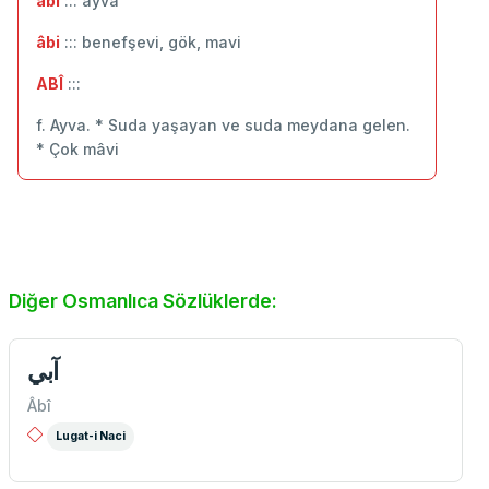
âbî
::: ayva
âbi
::: benefşevi, gök, mavi
ABÎ
:::
f. Ayva. * Suda yaşayan ve suda meydana gelen.
* Çok mâvi
Diğer Osmanlıca Sözlüklerde:
آبي
Âbî
Lugat-i Naci