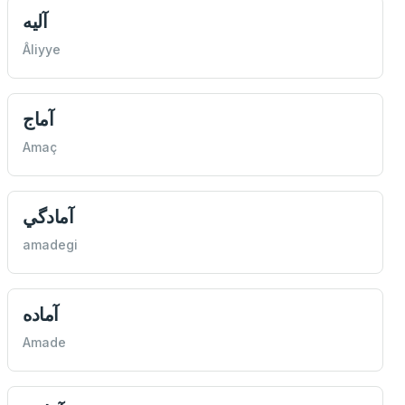
آليه
Âliyye
آماج
Amaç
آمادگي
amadegi
آماده
Amade