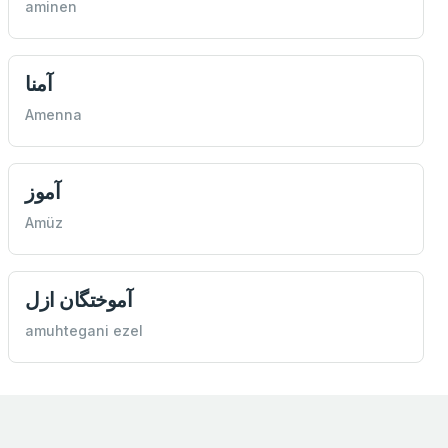
aminen
آمنا
Amenna
آموز
Amüz
آموختگان ازل
amuhtegani ezel