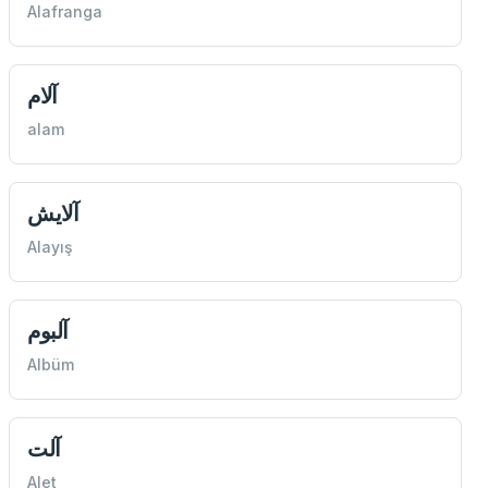
Alafranga
آلام
alam
آلايش
Alayış
آلبوم
Albüm
آلت
Alet