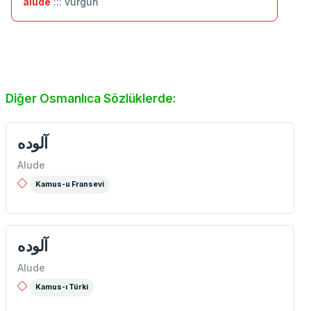
âlûde
::: vurgun
Diğer Osmanlıca Sözlüklerde:
آلوده
Alude
Kamus-u Fransevi
آلوده
Alude
Kamus-ı Türki