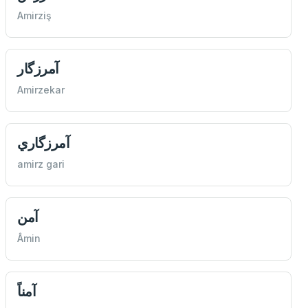
Amirziş
آمرزگار
Amirzekar
آمرزگاري
amirz gari
آمن
Âmin
آمناً