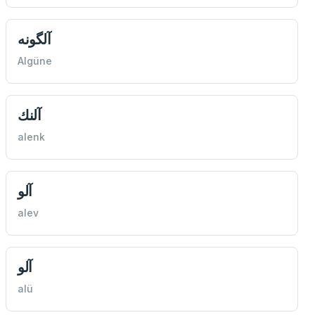
آلگونه
Algüne
آلنك
alenk
آلو
alev
آلو
alü