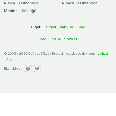
Rusca - Osmanlıca
Rumca - Osmanlıca
Meninski Sözlüğü
Diğer:
İsimler
Vankulu
Blog
İhya
Emsile
Sözbaz
© 2003
-
2026
Çağdaş Sözlük Projesi - cagdassozluk.com -
چاغداش
سوزلك
.
Bizi takip et