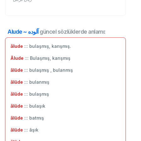
Alude ~ آلوده
güncel sözlüklerde anlamı:
âlude
::: bulaşmış, karışmış.
Âlude
::: Bulaşmış, karışmış
âlûde
::: bulaşmış , bulanmış
âlûde
::: ‬bulanmış
âlûde
::: bulaşmış
âlûde
::: bulaşık
âlûde
::: batmış
âlûde
::: âşık