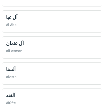
آل عبا
Al Aba
آل عثمان
ali osman
آلستا
alesta
آلفته
Alüfte