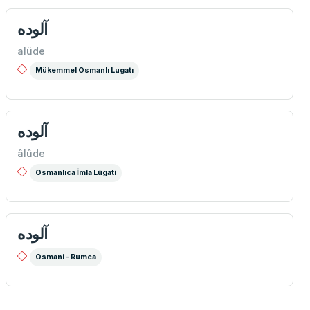
آلوده
alüde
Mükemmel Osmanlı Lugatı
آلوده
âlûde
Osmanlıca İmla Lügati
آلوده
Osmani - Rumca