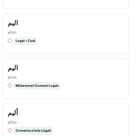
اليم
elim
Lugat-ı Cudi
الیم
elim
Mükemmel Osmanlı Lugatı
ألیم
elîm
Osmanlıca İmla Lügati