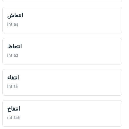
انتعاش
intiaş
انتعاظ
intiaz
انتفاء
İntifâ
انتفاخ
intifah