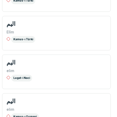
Kamus-ı Türki
اليم
Elîm
Kamus-ı Türki
اليم
elim
Lugat-i Naci
اليم
elim
Kamus-ı Osmani