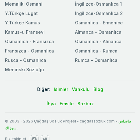
Memaliki Osmani
İngilizce-Osmanlıca 1
Y.Türkçe Lugat
İngilizce-Osmanlıca 2
Y.Türkçe Kamus
Osmanlıca - Ermenice
Kamus-u Fransevi
Almanca - Osmanlıca
Osmanlica - Fransızca
Osmanlıca - Almanca
Fransızca - Osmanlıca
Osmanlıca - Rumca
Rusca - Osmanlıca
Rumca - Osmanlıca
Meninski Sözlüğü
Diğer:
İsimler
Vankulu
Blog
İhya
Emsile
Sözbaz
© 2003
-
2026
Çağdaş Sözlük Projesi - cagdassozluk.com -
چاغداش
سوزلك
.
Bizi takip et