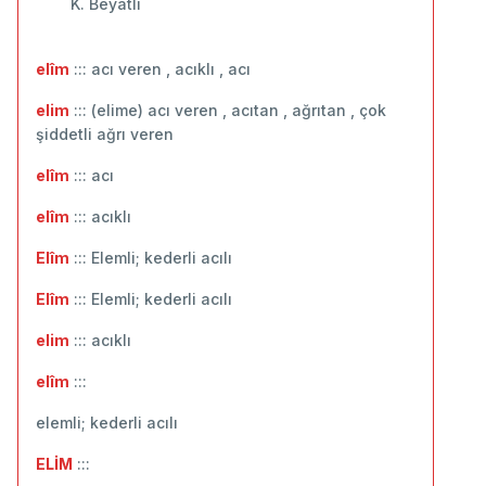
K. Beyatlı
elîm
::: acı veren , acıklı , acı
elim
::: (elime) acı veren , acıtan , ağrıtan , çok
şiddetli ağrı veren
elîm
::: ‬acı
elîm
::: acıklı
Elîm
::: Elemli; kederli acılı
Elîm
::: Elemli; kederli acılı
elim
::: acıklı
elîm
:::
elemli; kederli acılı
ELİM
:::