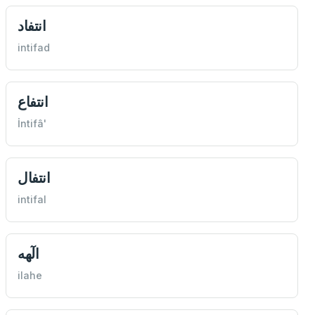
انتفاد
intifad
انتفاع
İntifâ'
انتفال
intifal
الٓهه
ilahe