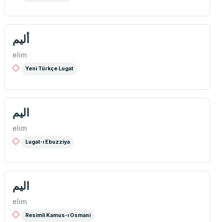
أليم
elim
Yeni Türkçe Lugat
الیم
elim
Lugat-ı Ebuzziya
اليم
elim
Resimli Kamus-ı Osmani