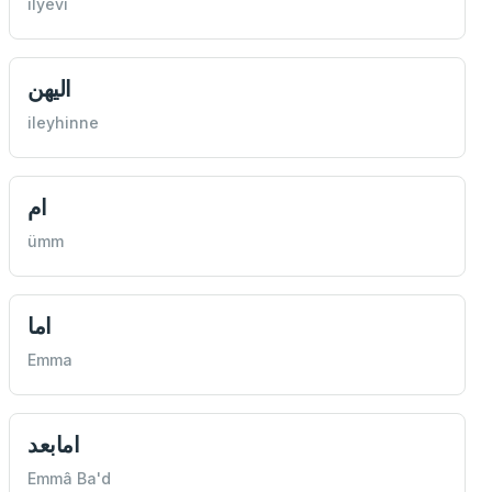
ilyevi
اليهن
ileyhinne
ام
ümm
اما
Emma
امابعد
Emmâ Ba'd