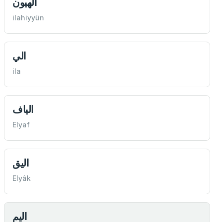
الٓهيون
ilahiyyün
الي
ila
الياف
Elyaf
اليق
Elyâk
اليم