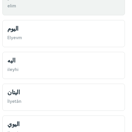
elim
اليوم
Elyevm
اليه
ileyhi
اليتان
İlyetân
اليوي