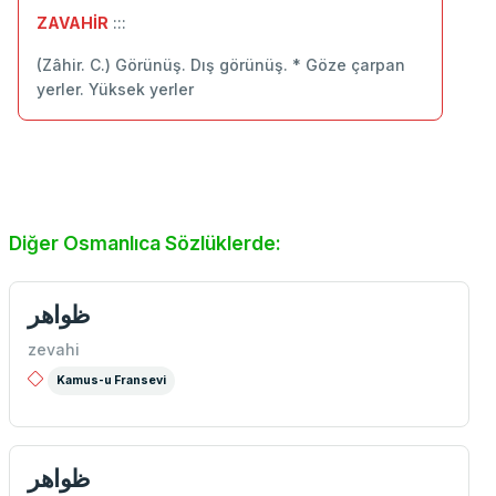
ZAVAHİR
:::
(Zâhir. C.) Görünüş. Dış görünüş. * Göze çarpan
yerler. Yüksek yerler
Diğer Osmanlıca Sözlüklerde:
ظواهر
zevahi
Kamus-u Fransevi
ظواهر