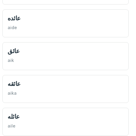
عائده
aide
عائق
aik
عائقه
aika
عائله
aile