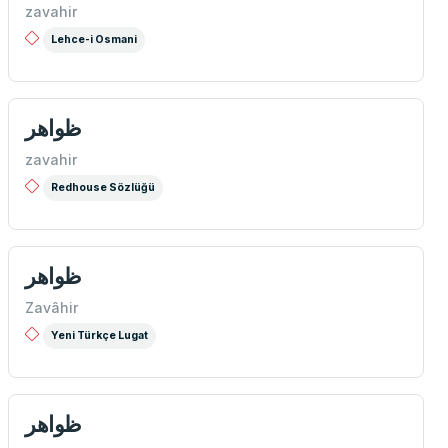
zavahir
Lehce-i Osmani
ظواهر
zavahir
Redhouse Sözlüğü
ظواهر
Zavâhir
Yeni Türkçe Lugat
ظواهر