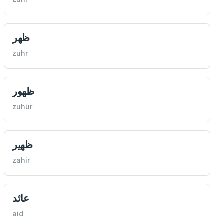
ظهر
zuhr
ظهور
zuhür
ظهير
zahir
عائد
aid