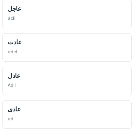
عاجل
acil
عادت
adet
عادل
Adil
عادى
adi