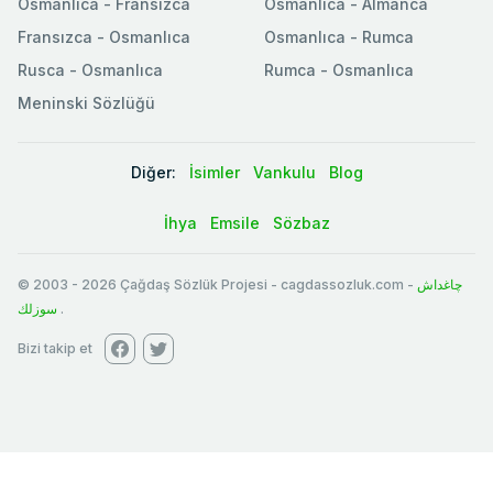
Osmanlica - Fransızca
Osmanlıca - Almanca
Fransızca - Osmanlıca
Osmanlıca - Rumca
Rusca - Osmanlıca
Rumca - Osmanlıca
Meninski Sözlüğü
Diğer:
İsimler
Vankulu
Blog
İhya
Emsile
Sözbaz
© 2003
-
2026
Çağdaş Sözlük Projesi - cagdassozluk.com -
چاغداش
سوزلك
.
Bizi takip et