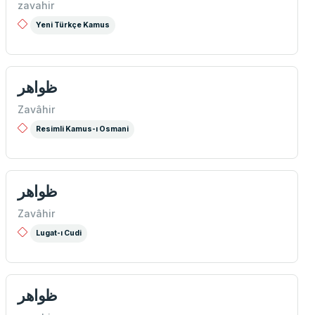
zavahir
Yeni Türkçe Kamus
ظواهر
Zavâhir
Resimli Kamus-ı Osmani
ظواهر
Zavâhir
Lugat-ı Cudi
ظواهر