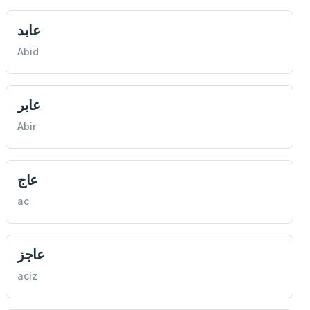
عابد
Abid
عابر
Abir
عاج
ac
عاجز
aciz