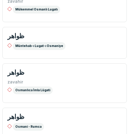
zavahir
Mükemmel Osmanlı Lugatı
ظواهر
Müntehab-ı Lugat-ı Osmaniye
ظواهر
zavahir
Osmanlıca İmla Lügati
ظواهر
Osmani - Rumca