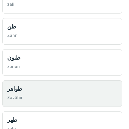
zalil
ظن
Zann
ظنون
zunün
ظواهر
Zavâhir
ظهر
zahr