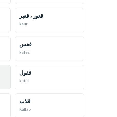
قعور ، قعير
kaur
قفس
kafes
قفول
kufül
قلاب
Kullâb