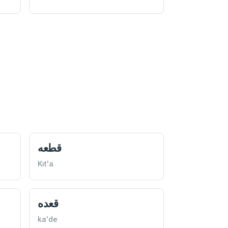
قطعه
Kıt'a
قعده
ka'de