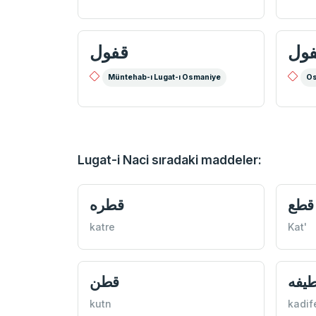
ول
قفول
Müntehab-ı Lugat-ı Osmaniye
Os
Lugat-i Naci sıradaki maddeler:
قطع
قطره
katre
Kat'
يفه
قطن
kutn
kadif