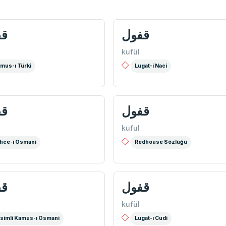
قفول
قف
kufül
mus-ı Türki
Lugat-i Naci
قفول
قف
kuful
hce-i Osmani
Redhouse Sözlüğü
قفول
قف
kufül
simli Kamus-ı Osmani
Lugat-ı Cudi