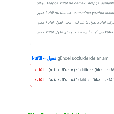
bilgi. Arapça kufül ne demek. Arapça osmanlı
قفول kufül ne demek. osmanlıca yazılışı anla
قفول kufül  . معنى قفول
kufül ~ قفول
güncel sözlüklerde anlamı:
kufûl
::: (a. i. kufl'un c.) : 1) kilitler, (bkz. 
kufûl
::: (a. i. kufl'un c.) 1) kilitler, (bkz. : 