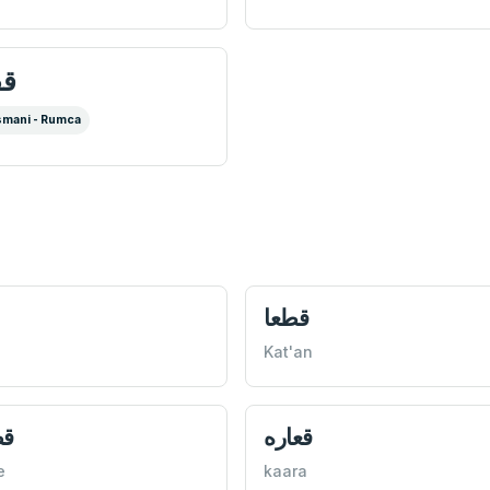
قف
mani - Rumca
قطعا
Kat'an
قعاره
قط
e
kaara