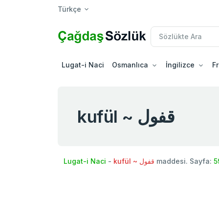
Türkçe
Lugat-i Naci
Osmanlıca
İngilizce
F
kufül ~ قفول
Lugat-i Naci
-
kufül ~ قفول
maddesi. Sayfa:
5