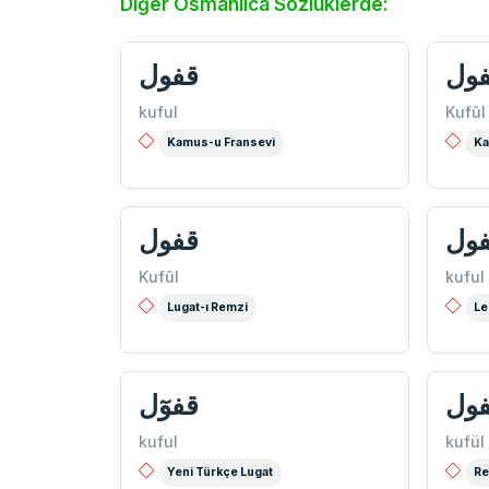
Diğer Osmanlıca Sözlüklerde:
ول
قفول
kuful
Kufûl
Kamus-u Fransevi
Ka
ول
قفول
Kufûl
kuful
Lugat-ı Remzi
Le
ول
قفوٓل
kuful
kufül
Yeni Türkçe Lugat
Re