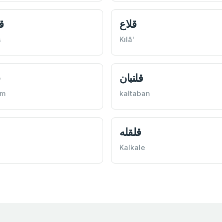
قلاع
ق
ş
Kılâ'
قلتبان
ق
üm
kaltaban
قلقله
Kalkale