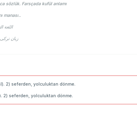
ca sözlük. Farsçada kufül anlamı
mı manası..
يقول ما التركية kufül اللغة التركية
قفول kufül می گویند آنچه ترکیه. معنای قفول kufül زبان ترکی
: akfâl). 2) seferden, yolculuktan dönme.
akfâl). 2) seferden, yolculuktan dönme.