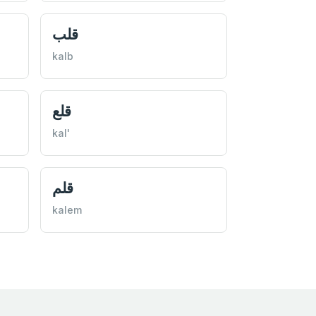
قلب
kalb
قلع
kal'
قلم
kalem