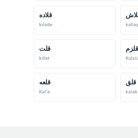
لاش
قلاده
kılade
kalla
لزم
قلت
kıllet
Kulz
قلق
قلعه
Kal'a
kalak