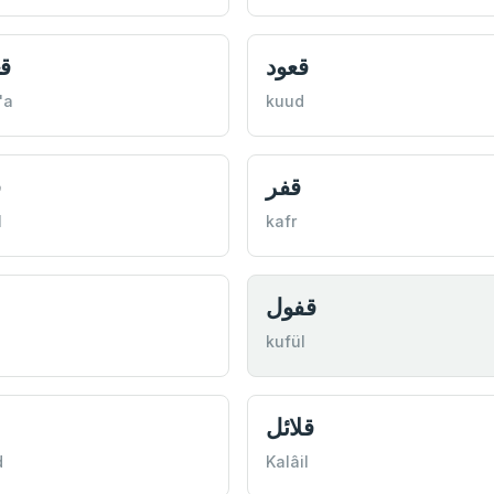
قعود
ق
'a
kuud
قفر
ق
l
kafr
قفول
kufül
قلائل
d
Kalâil