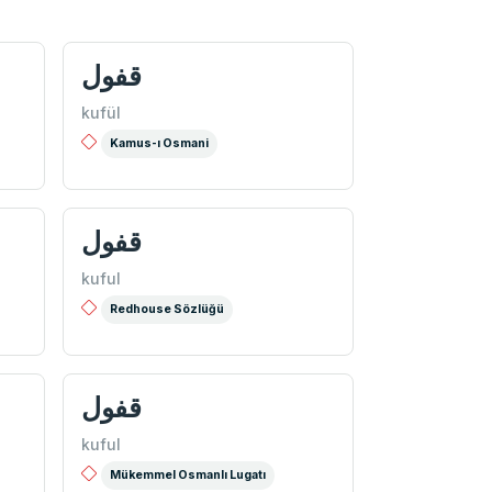
قفول
kufül
Kamus-ı Osmani
قفول
kuful
Redhouse Sözlüğü
قفول
kuful
Mükemmel Osmanlı Lugatı