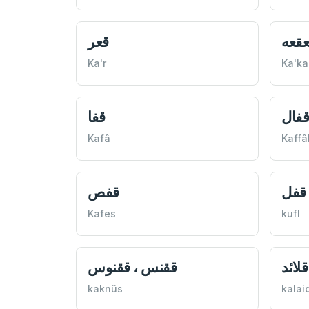
عقعه
قعر
Ka'r
Ka'ka
فال
قفا
Kafâ
Kaffâ
قفل
قفص
Kafes
kufl
قلائد
ققنس ، ققنوس
kaknüs
kalai