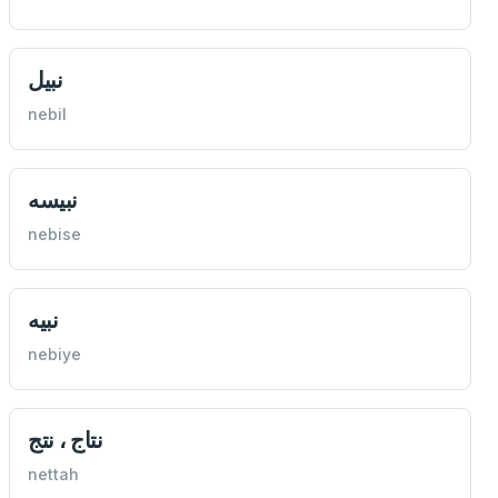
نبيل
nebil
نبيسه
nebise
نبيه
nebiye
نتاج ، نتج
nettah