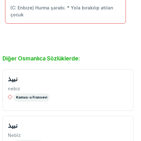
(C: Enbize) Hurma şarabı. * Yola bırakılıp atılan
çocuk
Diğer Osmanlıca Sözlüklerde:
نبیذ
nebiz
Kamus-u Fransevi
نبیذ
Nebîz