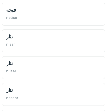
نتيجه
netice
نثار
nisar
نثار
nüsar
نثار
nessar