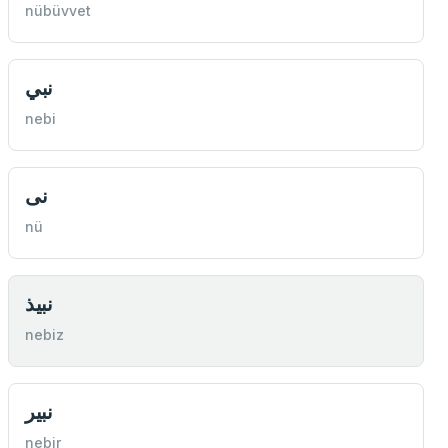
nübüvvet
نبي
nebi
نى
nü
نبيذ
nebiz
نبير
nebir