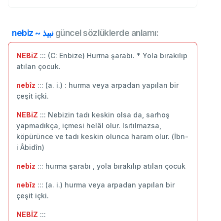
nebiz ~ نبيذ
güncel sözlüklerde anlamı:
NEBiZ
::: (C: Enbize) Hurma şarabı. * Yola bırakılıp
atılan çocuk.
nebîz
::: (a. i.) : hurma veya arpadan yapılan bir
çeşit içki.
NEBiZ
::: Nebizin tadı keskin olsa da, sarhoş
yapmadıkça, içmesi helâl olur. Isıtılmazsa,
köpürünce ve tadı keskin olunca haram olur. (İbn-
i Âbidîn)
nebiz
::: hurma şarabı , yola bırakılıp atılan çocuk
nebîz
::: (a. i.) hurma veya arpadan yapılan bir
çeşit içki.
NEBİZ
:::