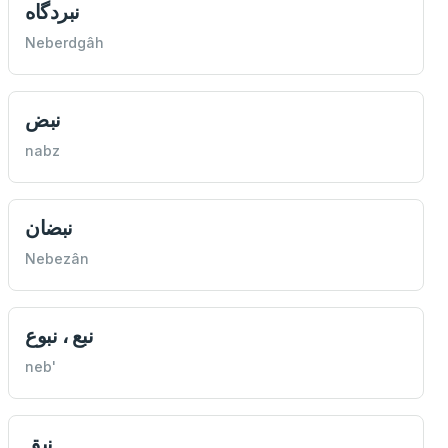
نبردگاه
Neberdgâh
نبض
nabz
نبضان
Nebezân
نبع ، نبوع
neb'
نبق