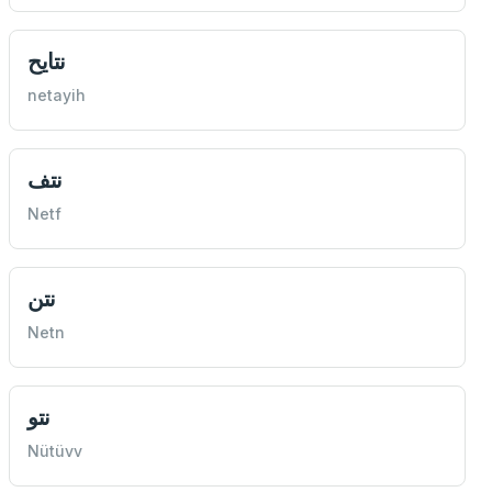
نتايح
netayih
نتف
Netf
نتن
Netn
نتو
Nütüvv