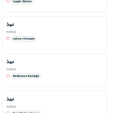
Lugat-ı Remzi
نبیذ
nebiz
Lehce-i Osmani
نبیذ
nebiz
Redhouse Sözlüğü
نبیذ
nebiz