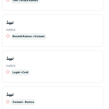
Yeni Türkçe Kamus
نبیذ
nebiz
Resimli Kamus-ı Osmani
نبیذ
nebiz
Lugat-ı Cudi
نبيذ
Osmani - Rumca