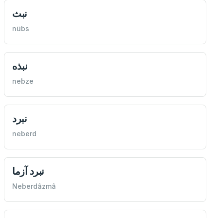
نبث
nübs
نبذه
nebze
نبرد
neberd
نبرد آزما
Neberdâzmâ