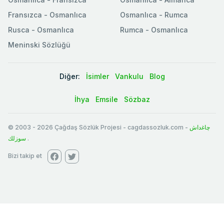
Fransızca - Osmanlıca
Osmanlıca - Rumca
Rusca - Osmanlıca
Rumca - Osmanlıca
Meninski Sözlüğü
Diğer:
İsimler
Vankulu
Blog
İhya
Emsile
Sözbaz
© 2003
-
2026
Çağdaş Sözlük Projesi - cagdassozluk.com -
چاغداش
سوزلك
.
Bizi takip et