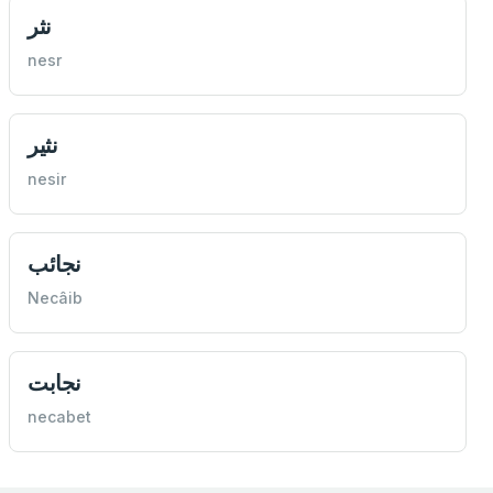
نثر
nesr
نثیر
nesir
نجائب
Necâib
نجابت
necabet