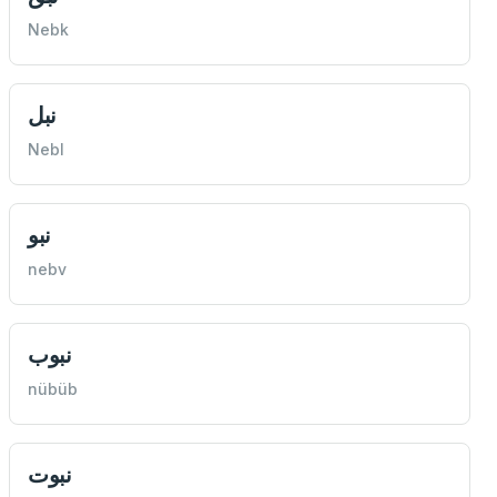
Nebk
نبل
Nebl
نبو
nebv
نبوب
nübüb
نبوت