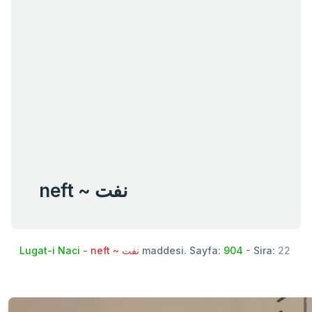
neft ~ نفت
Lugat-i Naci
-
neft ~ نفت
maddesi. Sayfa:
904
- Sira:
22