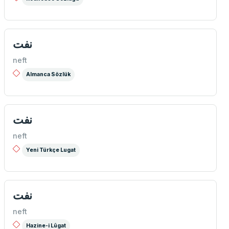
نفت
neft
Almanca Sözlük
نفت
neft
Yeni Türkçe Lugat
نفت
neft
Hazine-i Lûgat