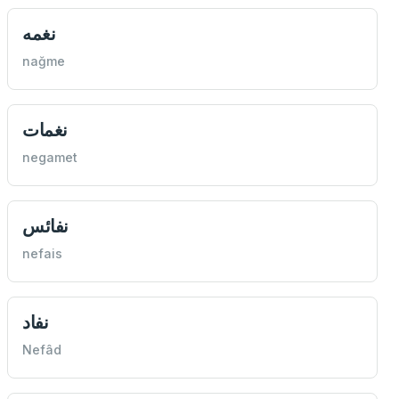
نغمه
nağme
نغمات
negamet
نفائس
nefais
نفاد
Nefâd