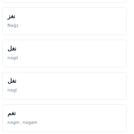
نغز
Nağz
نغل
nagıl
نغل
nagl
نغم
nagm , nagam