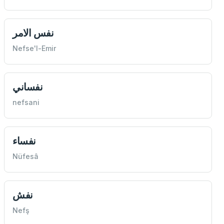
نفس الامر
Nefse'l-Emir
نفساني
nefsani
نفساء
Nüfesâ
نفش
Nefş