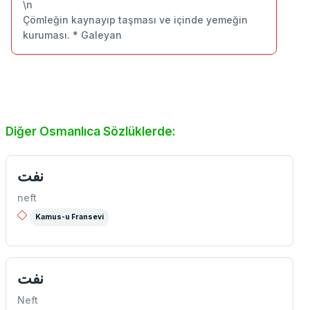
\n
Çömleğin kaynayıp taşması ve içinde yemeğin
kuruması. * Galeyan
Diğer Osmanlıca Sözlüklerde:
نفت
neft
Kamus-u Fransevi
نفت
Neft