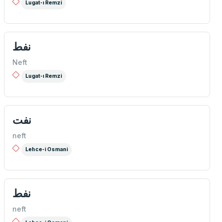
Lugat-ı Remzi
نفط
Neft
Lugat-ı Remzi
نفت
neft
Lehce-i Osmani
نفط
neft