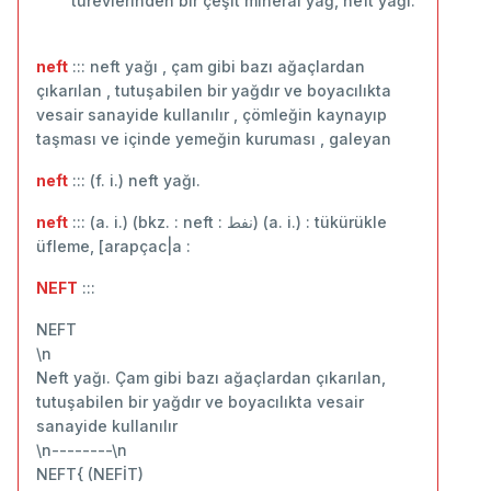
türevlerinden bir çeşit mineral yağ, neft yağı.
neft
::: neft yağı , çam gibi bazı ağaçlardan
çıkarılan , tutuşabilen bir yağdır ve boyacılıkta
vesair sanayide kullanılır , çömleğin kaynayıp
taşması ve içinde yemeğin kuruması , galeyan
neft
::: (f. i.) neft yağı.
neft
::: (a. i.) (bkz. : neft : نفط) (a. i.) : tükürükle
üfleme, [arapçac|a :
NEFT
:::
NEFT
\n
Neft yağı. Çam gibi bazı ağaçlardan çıkarılan,
tutuşabilen bir yağdır ve boyacılıkta vesair
sanayide kullanılır
\n--------\n
NEFT{ (NEFİT)