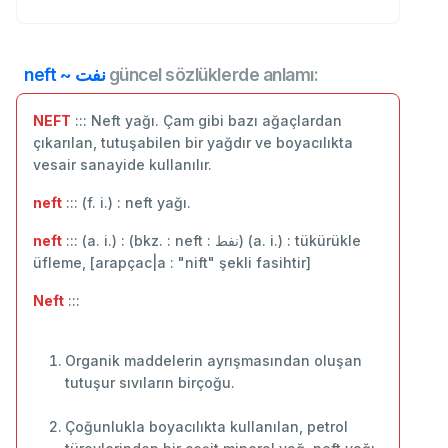
neft ~ نفت
güncel sözlüklerde anlamı:
NEFT
::: Neft yağı. Çam gibi bazı ağaçlardan
çıkarılan, tutuşabilen bir yağdır ve boyacılıkta
vesair sanayide kullanılır.
neft
::: (f. i.) : neft yağı.
neft
::: (a. i.) : (bkz. : neft : نفط) (a. i.) : tükürükle
üfleme, [arapçac|a : "nift" şekli fasihtir]
Neft
:::
Organik maddelerin ayrışmasından oluşan
tutuşur sıvıların birçoğu.
Çoğunlukla boyacılıkta kullanılan, petrol