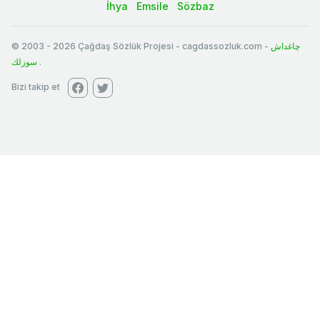
İhya
Emsile
Sözbaz
© 2003
-
2026
Çağdaş Sözlük Projesi - cagdassozluk.com -
چاغداش
سوزلك
.
Bizi takip et