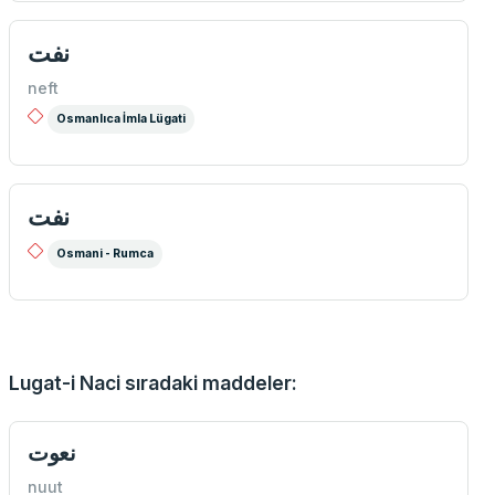
نفت
neft
Osmanlıca İmla Lügati
نفت
Osmani - Rumca
Lugat-i Naci sıradaki maddeler:
نعوت
nuut