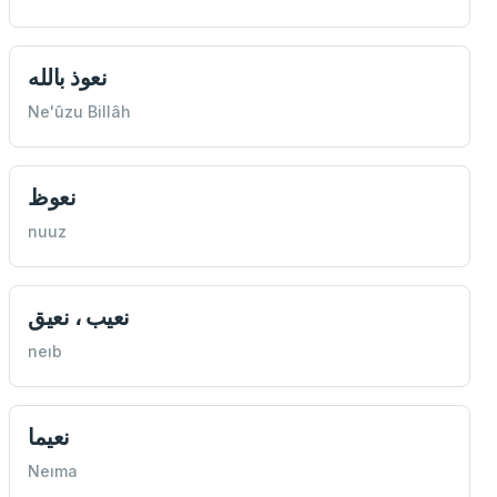
نعوذ بالله
Ne'ûzu Billâh
نعوظ
nuuz
نعيب ، نعيق
neıb
نعيما
Neıma