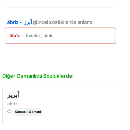
âbriz ~ آبرز
güncel sözlüklerde anlamı:
âbrîz
::: tuvalet , ıbrık
Diğer Osmanlıca Sözlüklerde:
آبريز
abriz
Kamus-ı Osmani