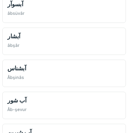
آبسوآر
âbsüvâr
آبشار
âbşâr
آبشناس
Âbşinâs
آب شور
Âb-şevur
آب شبرين