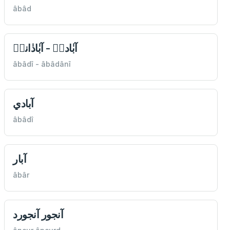
âbâd
آبٰاديٖ - آبٰادٰانيٖ
âbâdî - âbâdânî
آبادي
âbâdî
آبار
âbâr
آنجور آنجورد