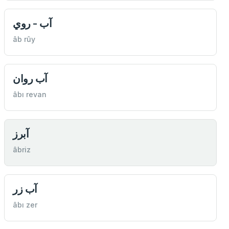
آب - روي
âb rûy
آب روان
âbı revan
آبرز
âbriz
آب زر
âbı zer