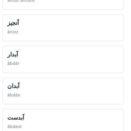
âncur âncurd
آنجيز
ânciz
آبدار
âbdâr
آبدان
âbdân
آبدست
âbdest