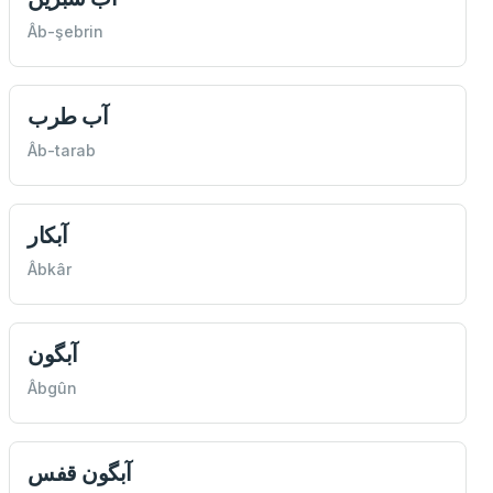
Âb-şebrin
آب طرب
Âb-tarab
آبكار
Âbkâr
آبگون
Âbgûn
آبگون قفس