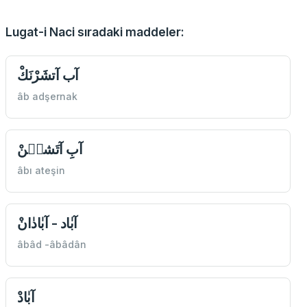
Lugat-i Naci sıradaki maddeler:
آب آتشَرْنَكْ
âb adşernak
آبِ آتَشيٖنْ
âbı ateşin
آبٰاد - آبٰادٰانْ
âbâd -âbâdân
آبٰادْ