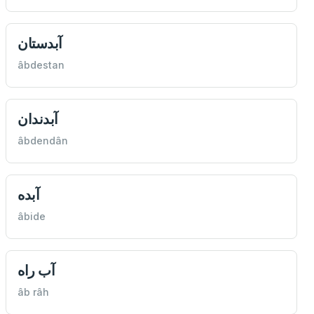
آبدستان
âbdestan
آبدندان
âbdendân
آبده
âbide
آب راه
âb râh