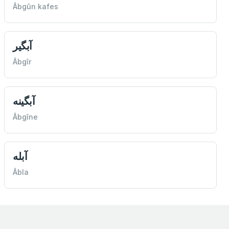
Âbgûn kafes
آبگیر
Âbgîr
آبگينه
Âbgîne
آبله
Âbla