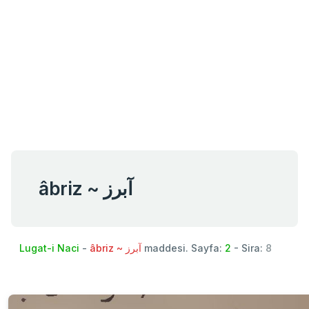
âbriz ~ آبرز
Lugat-i Naci
-
âbriz ~ آبرز
maddesi. Sayfa:
2
- Sira:
8