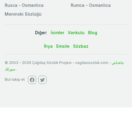
Rusca - Osmanlıca
Rumca - Osmanlıca
Meninski Sözlüğü
Diğer:
İsimler
Vankulu
Blog
İhya
Emsile
Sözbaz
© 2003
-
2026
Çağdaş Sözlük Projesi - cagdassozluk.com -
چاغداش
سوزلك
.
Bizi takip et