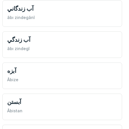
آب زندگاني
âbı zindegânî
آب زندگي
âbı zindegî
آبزه
Âbize
آبستن
Âbistan