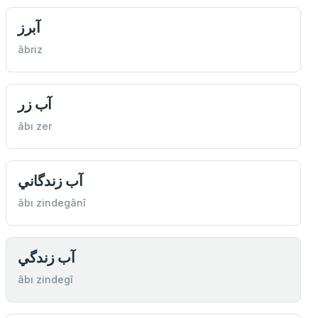
آبرز
âbriz
آب زر
âbı zer
آب زندگاني
âbı zindegânî
آب زندگي
âbı zindegî