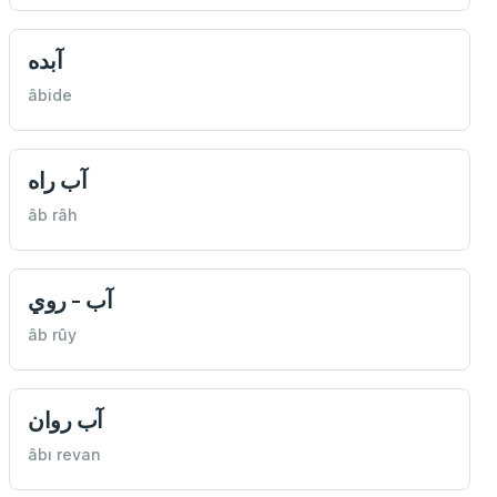
آبده
âbide
آب راه
âb râh
آب - روي
âb rûy
آب روان
âbı revan