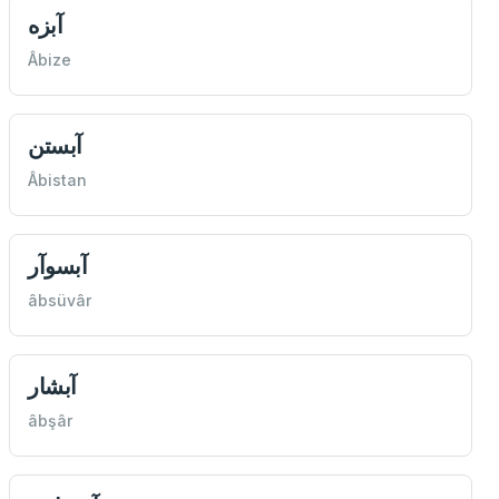
آبزه
Âbize
آبستن
Âbistan
آبسوآر
âbsüvâr
آبشار
âbşâr