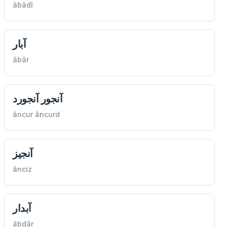
âbâdî
آبار
âbâr
آنجور آنجورد
âncur âncurd
آنجيز
ânciz
آبدار
âbdâr