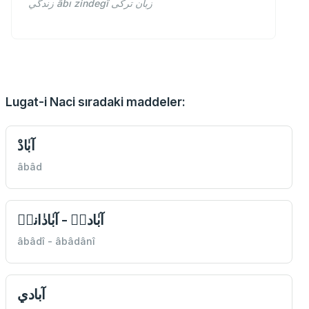
زندگي âbı zindegî زبان ترکی
Lugat-i Naci sıradaki maddeler:
آبٰادْ
âbâd
آبٰاديٖ - آبٰادٰانيٖ
âbâdî - âbâdânî
آبادي