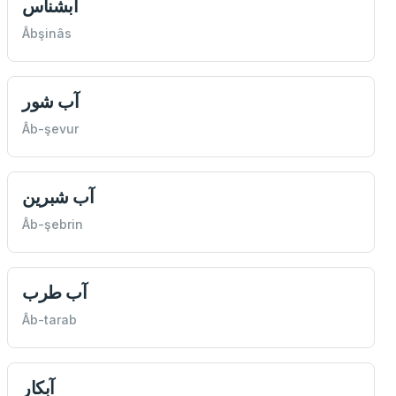
آبشناس
Âbşinâs
آب شور
Âb-şevur
آب شبرين
Âb-şebrin
آب طرب
Âb-tarab
آبكار