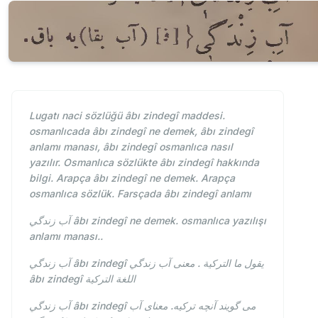
Lugatı naci sözlüğü âbı zindegî maddesi.
osmanlıcada âbı zindegî ne demek, âbı zindegî
anlamı manası, âbı zindegî osmanlıca nasıl
yazılır. Osmanlıca sözlükte âbı zindegî hakkında
bilgi. Arapça âbı zindegî ne demek. Arapça
osmanlıca sözlük. Farsçada âbı zindegî anlamı
آب زندگي âbı zindegî ne demek. osmanlıca yazılışı
anlamı manası..
آب زندگي âbı zindegî يقول ما التركية . معنى آب زندگي
âbı zindegî اللغة التركية
آب زندگي âbı zindegî می گویند آنچه ترکیه. معنای آب