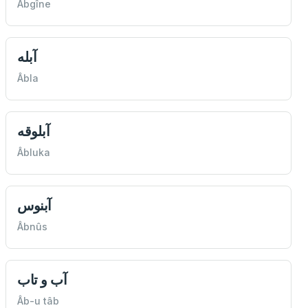
Âbgîne
آبله
Âbla
آبلوقه
Âbluka
آبنوس
Âbnûs
آب و تاب
Âb-u tâb