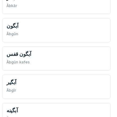
Âbkâr
آبگون
Âbgûn
آبگون قفس
Âbgûn kafes
آبگیر
Âbgîr
آبگينه