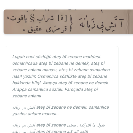
Lugatı naci sözlüğü ateş bî zebane maddesi.
osmanlıcada ateş bî zebane ne demek, ateş bî
zebane anlamı manası, ateş bî zebane osmanlıca
nasıl yazılır. Osmanlıca sözlükte ateş bî zebane
hakkında bilgi. Arapça ateş bî zebane ne demek.
Arapça osmanlıca sözlük. Farsçada ateş bî
zebane anlamı
آتش بي زبانه ateş bî zebane ne demek. osmanlıca
yazılışı anlamı manası..
آتش بي زبانه ateş bî zebane يقول ما التركية . معنى
آتش بي زبانه ateş bî zebane اللغة التركية