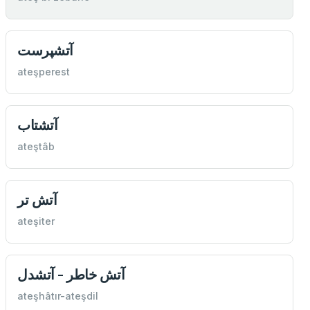
آتشپرست
ateşperest
آتشتاب
ateştâb
آتش تر
ateşiter
آتش خاطر - آتشدل
ateşhâtır-ateşdil