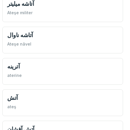
آتاشه ميليتر
Ateşe militer
آتاشه‌ ناوال
Ateşe nâvel
آترينه
aterine
آتش
ateş
آتش آفشان