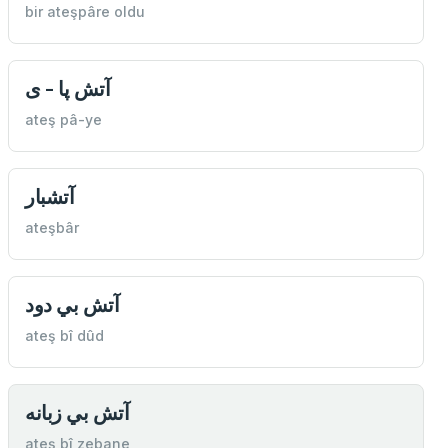
bir ateşpâre oldu
آتش پا - ى
ateş pâ-ye
آتشبار
ateşbâr
آتش بي دود
ateş bî dûd
آتش بي زبانه
ateş bî zebane