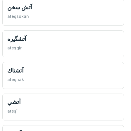
آتش سخن
ateşsokan
آتشگيره
ateşgîr
آتشناك
ateşnâk
آتشي
ateşî