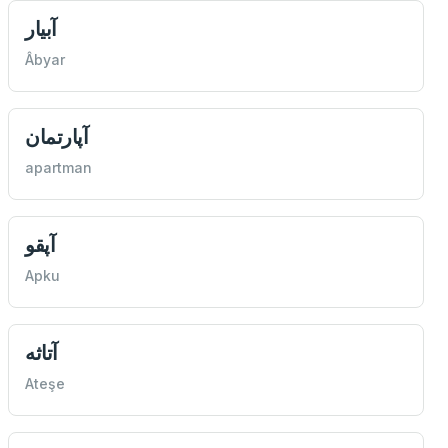
آبيار
Âbyar
آپارتمان
apartman
آپقو
Apku
آتاثه
Ateşe