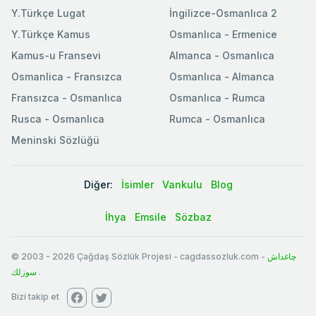
Y.Türkçe Lugat
İngilizce-Osmanlıca 2
Y.Türkçe Kamus
Osmanlıca - Ermenice
Kamus-u Fransevi
Almanca - Osmanlıca
Osmanlica - Fransızca
Osmanlıca - Almanca
Fransızca - Osmanlıca
Osmanlıca - Rumca
Rusca - Osmanlıca
Rumca - Osmanlıca
Meninski Sözlüğü
Diğer:
İsimler
Vankulu
Blog
İhya
Emsile
Sözbaz
© 2003
-
2026
Çağdaş Sözlük Projesi - cagdassozluk.com -
چاغداش
سوزلك
.
Bizi takip et