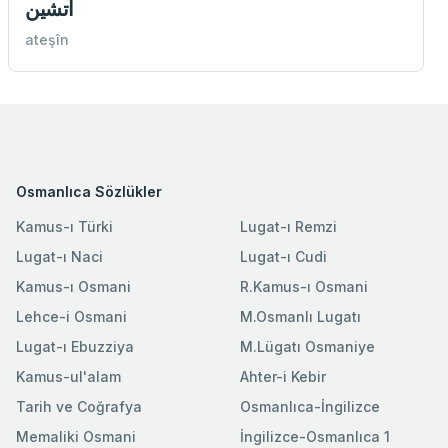
آتشين
ateşîn
Osmanlıca Sözlükler
Kamus-ı Türki
Lugat-ı Remzi
Lugat-ı Naci
Lugat-ı Cudi
Kamus-ı Osmani
R.Kamus-ı Osmani
Lehce-i Osmani
M.Osmanlı Lugatı
Lugat-ı Ebuzziya
M.Lügatı Osmaniye
Kamus-ul'alam
Ahter-i Kebir
Tarih ve Coğrafya
Osmanlıca-İngilizce
Memaliki Osmani
İngilizce-Osmanlıca 1