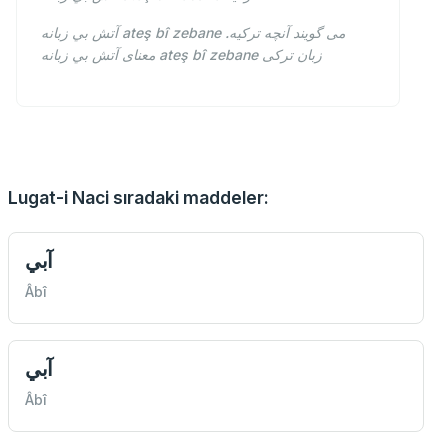
آتش بي زبانه ateş bî zebane می گویند آنچه ترکیه.
معنای آتش بي زبانه ateş bî zebane زبان ترکی
Lugat-i Naci sıradaki maddeler:
آبي
Âbî
آبي
Âbî