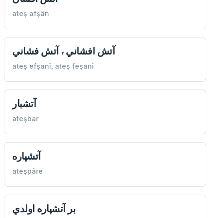
ateş afşân
آتش افشاني ، آتش فشاني
ateş efşanî, ateş feşanî
آتشبار
ateşbar
آتشپاره
ateşpâre
بر آتشپاره اولدي