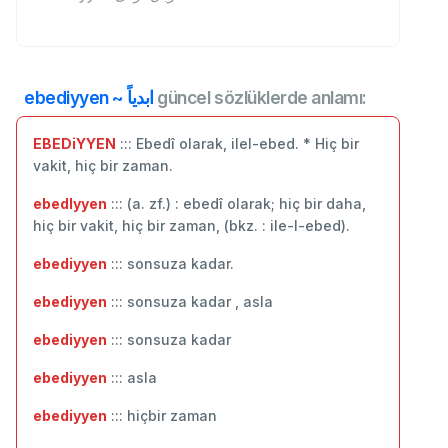
ebediyyen ~ ابدياً
güncel sözlüklerde anlamı:
EBEDiYYEN
::: Ebedî olarak, ilel-ebed. * Hiç bir
vakit, hiç bir zaman.
ebedlyyen
::: (a. zf.) : ebedî olarak; hiç bir daha,
hiç bir vakit, hiç bir zaman, (bkz. : ile-l-ebed).
ebediyyen
::: sonsuza kadar.
ebediyyen
::: sonsuza kadar , asla
ebediyyen
::: ‬sonsuza kadar
ebediyyen
::: asla
ebediyyen
::: hiçbir zaman