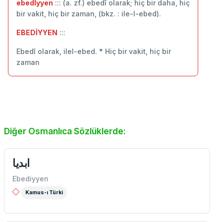
ebedlyyen
::: (a. zf.) ebedî olarak; hiç bir daha, hiç
bir vakit, hiç bir zaman, (bkz. : ile-l-ebed).
EBEDİYYEN
:::
Ebedî olarak, ilel-ebed. * Hiç bir vakit, hiç bir
zaman
Diğer Osmanlıca Sözlüklerde:
ابديا
Ebediyyen
Kamus-ı Türki