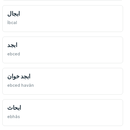
ابجال
İbcal
ابجد
ebced
ابجد خوان
ebced havân
ابحاث
ebhâs