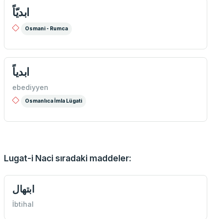
ابديّاً
Osmani - Rumca
ebediyyen
Osmanlıca İmla Lügati
Lugat-i Naci sıradaki maddeler:
ابتهال
İbtihal