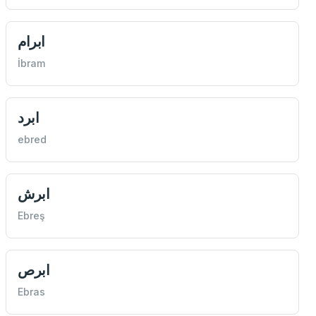
ابرام
İbram
ابرد
ebred
ابرش
Ebreş
ابرص
Ebras