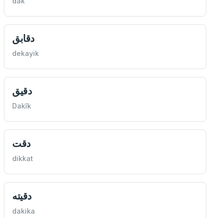
dak
دقابق
dekayik
دقيق
Dakîk
دقت
dikkat
دقيته
dakika