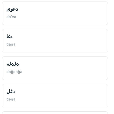
دعوى
da'va
دغا
dağa
دغدغه
dağdağa
دغل
değal