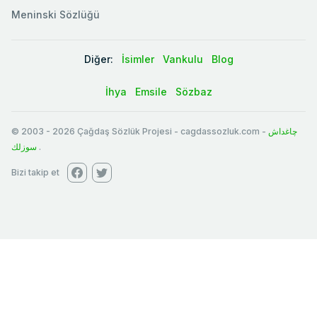
Meninski Sözlüğü
Diğer:
İsimler
Vankulu
Blog
İhya
Emsile
Sözbaz
© 2003
-
2026
Çağdaş Sözlük Projesi - cagdassozluk.com -
چاغداش
سوزلك
.
Bizi takip et