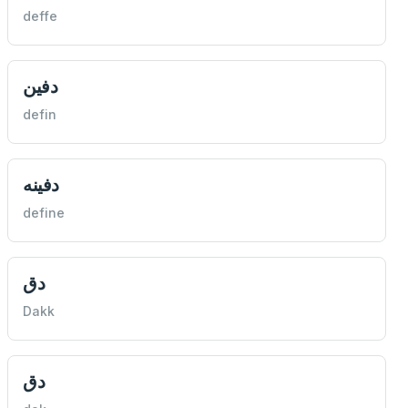
deffe
دفين
defin
دفينه
define
دق
Dakk
دق