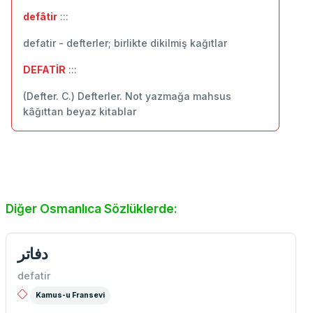
defâtir
:::
defatir - defterler; birlikte dikilmiş kağıtlar
DEFATİR
:::
(Defter. C.) Defterler. Not yazmağa mahsus
kâğıttan beyaz kitablar
Diğer Osmanlıca Sözlüklerde:
دفاتر
defatir
Kamus-u Fransevi