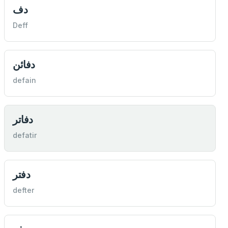
دف
Deff
دفائن
defain
دفاتر
defatir
دفتر
defter