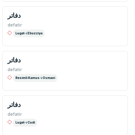
دفاتر
defatir
Lugat-ı Ebuzziya
دفاتر
defatir
Resimli Kamus-ı Osmani
دفاتر
defatir
Lugat-ı Cudi