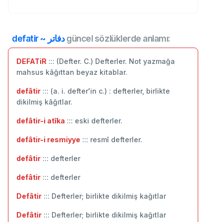
defatir ~ دفاتر
güncel sözlüklerde anlamı:
DEFATiR
::: (Defter. C.) Defterler. Not yazmağa
mahsus kâğıttan beyaz kitablar.
defâtir
::: (a. i. defter'in c.) : defterler, birlikte
dikilmiş kâğıtlar.
defâtir-i atîka
::: eski defterler.
defâtir-i resmiyye
::: resmî defterler.
defâtir
::: defterler
defâtir
::: ‬defterler
Defâtir
::: Defterler; birlikte dikilmiş kağıtlar
Defâtir
::: Defterler; birlikte dikilmiş kağıtlar