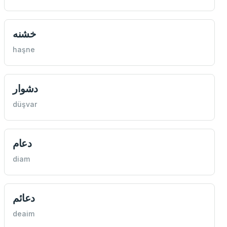
خشنه
haşne
دشوار
düşvar
دعام
diam
دعائم
deaim