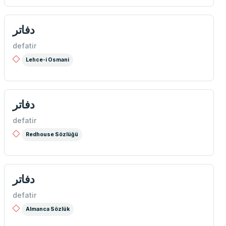
دفاتر
defatir
Lehce-i Osmani
دفاتر
defatir
Redhouse Sözlüğü
دفاتر
defatir
Almanca Sözlük