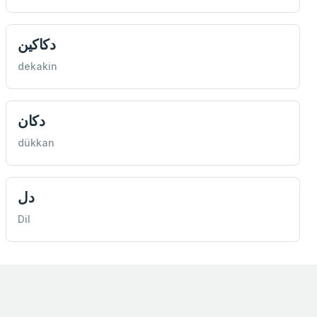
دكاكين
dekakin
دكان
dükkan
دل
Dil