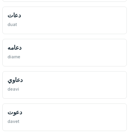
دعات
duat
دعامه
diame
دعاوي
deavi
دعوت
davet