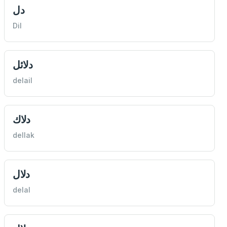
دل
Dil
دلائل
delail
دلاك
dellak
دلال
delal