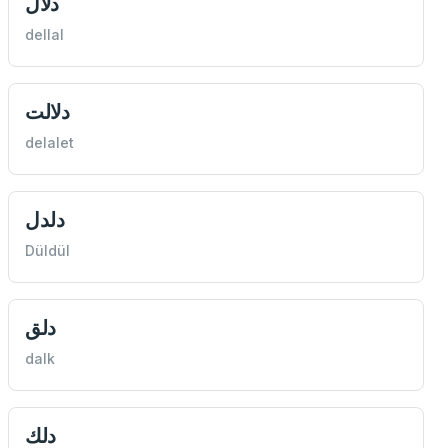
دلال
dellal
دلالت
delalet
دلدل
Düldül
دلق
dalk
دلك