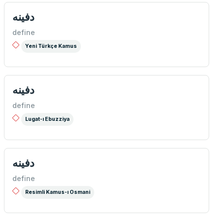
دفینه
define
Yeni Türkçe Kamus
دفینه
define
Lugat-ı Ebuzziya
دفینه
define
Resimli Kamus-ı Osmani