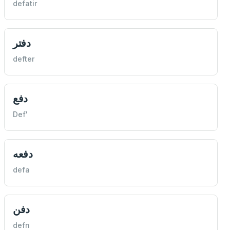
defatir
دفتر
defter
دفع
Def'
دفعه
defa
دفن
defn