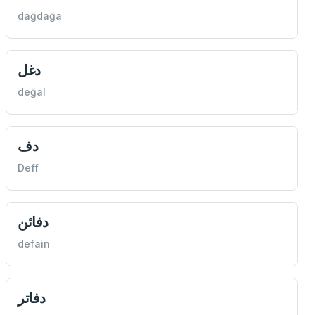
dağdağa
دغل
değal
دف
Deff
دفائن
defain
دفاتر