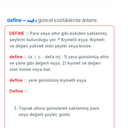
define ~ دفينه
güncel sözlüklerde anlamı:
DEFiNE
::: Para veya altın gibi eskiden saklanmış
şeylerin bulunduğu yer. * Kıymetli eşya. Kıymeti
ve değeri yüksek olan şeyler veya kimse.
define
::: (a. i. c. : defa in) : 1) yera gömülmüş altın
ve şâire gibi değerli eşya. 2) kıymet ve değeri
olan kimse veya mal.
defîne
::: yere gömülmüş kıymetli eşya.
Define
:::
Toprak altına gömülerek saklanmış para
veya değerli şeyler, gömü.