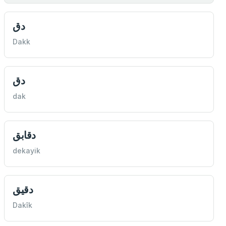
دق
Dakk
دق
dak
دقابق
dekayik
دقيق
Dakîk