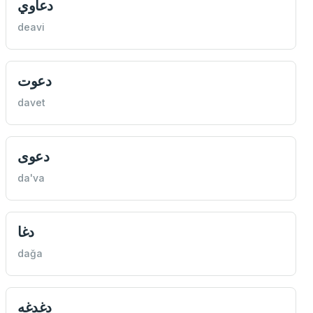
دعاوي
deavi
دعوت
davet
دعوى
da'va
دغا
dağa
دغدغه