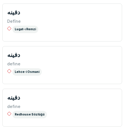
دفینه
Defîne
Lugat-ı Remzi
دفينه
define
Lehce-i Osmani
دفينه
define
Redhouse Sözlüğü