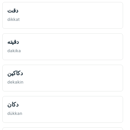
دقت
dikkat
دقيته
dakika
دكاكين
dekakin
دكان
dükkan