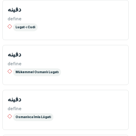
دفينه
define
Lugat-ı Cudi
دفینه
define
Mükemmel Osmanlı Lugatı
دفینە
defîne
Osmanlıca İmla Lügati