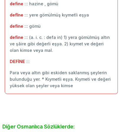
define
::: hazine , gömü
defîne
::: yere gömülmüş kıymetli eşya
define
::: ‬gömü
define
::: (a. i. c. : defa in) 1) yera gömülmüş altın
ve şâire gibi değerli eşya. 2) kıymet ve değeri
olan kimse veya mal.
DEFİNE
:::
Para veya altın gibi eskiden saklanmış şeylerin
bulunduğu yer. * Kıymetli eşya. Kıymeti ve değeri
yüksek olan şeyler veya kimse
Diğer Osmanlıca Sözlüklerde: