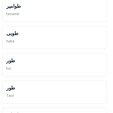
طوامير
tavamir
طوبى
tuba
طور
tur
طور
Tavr