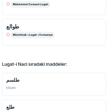
Mükemmel Osmanlı Lugatı
طوالع
Müntehab-ı Lugat-ı Osmaniye
Lugat-i Naci sıradaki maddeler:
طلسم
tılsım
طلع