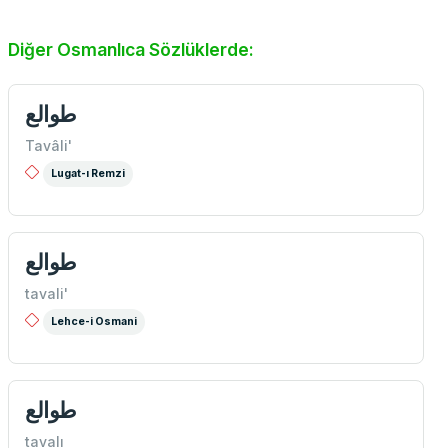
Diğer Osmanlıca Sözlüklerde:
طوالع
Tavâli'
Lugat-ı Remzi
طوالع
tavali'
Lehce-i Osmani
طوالع
tavalı