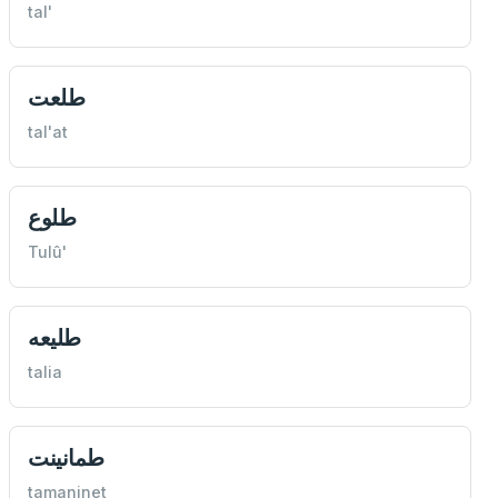
tal'
طلعت
tal'at
طلوع
Tulû'
طليعه
talia
طمانينت
tamaninet