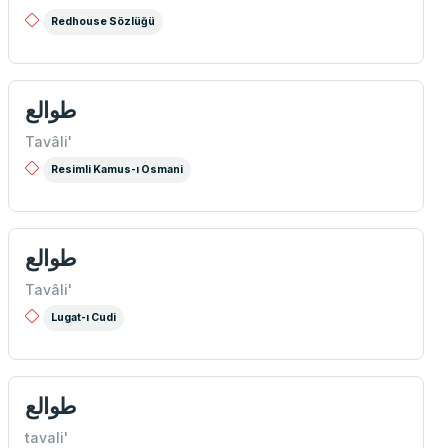
Redhouse Sözlüğü
طوالع
Tavâli'
Resimli Kamus-ı Osmani
طوالع
Tavâli'
Lugat-ı Cudi
طوالع
tavali'