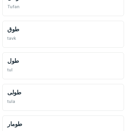
Tufan
طوق
tavk
طول
tul
طولى
tula
طومار