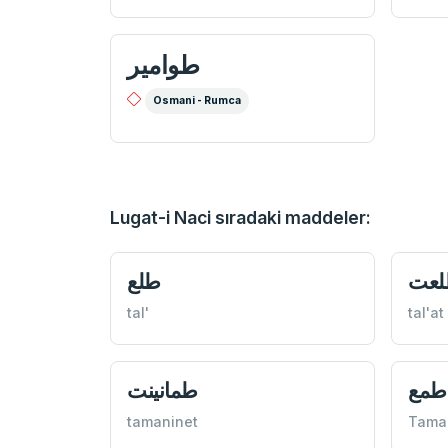
طوامير
Osmani - Rumca
Lugat-i Naci sıradaki maddeler:
لعت
طلع
tal'
tal'at
طمع
طمانينت
tamaninet
Tama