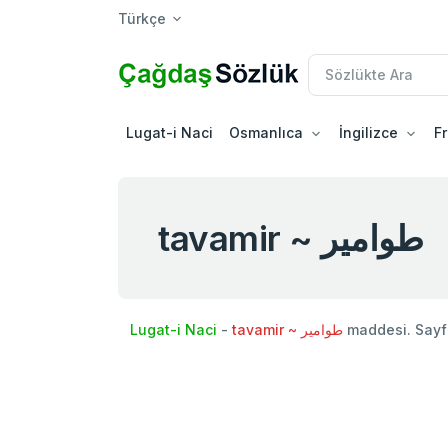
Türkçe
Lugat-i Naci
Osmanlıca
İngilizce
F
tavamir ~ طوامير
Lugat-i Naci
-
tavamir ~ طوامير
maddesi. Sayf