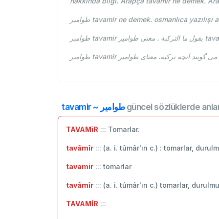
hakkında bilgi. Arapça tavamir ne demek. Ar
طوامير tavamir ne demek. osmanlıca yazılışı
tavamir ~ طوامير
güncel sözlüklerde anla
TAVAMiR
::: Tomarlar.
tavâmîr
::: (a. i. tûmâr'ın c.) : tomarlar, duru
tavamir
::: tomarlar
tavâmîr
::: (a. i. tûmâr'ın c.) tomarlar, durul
TAVAMİR
:::