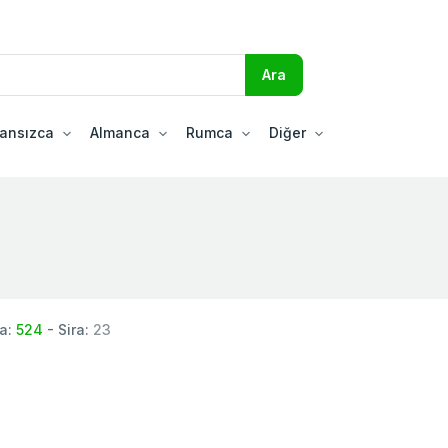
ransızca
Almanca
Rumca
Diğer
a:
524
- Sira:
23