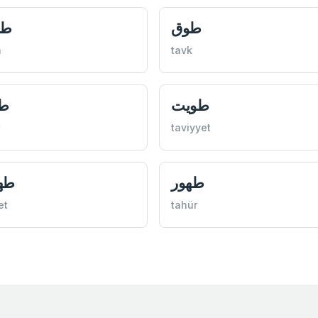
طوق
طو
n
tavk
طويت
طو
taviyyet
طهور
طه
et
tahür