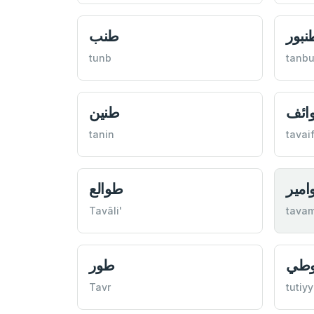
نبور
طنب
tunb
tanbu
ائف
طنين
tanin
tavai
مير
طوالع
Tavâli'
tavam
طي
طور
Tavr
tutiyy