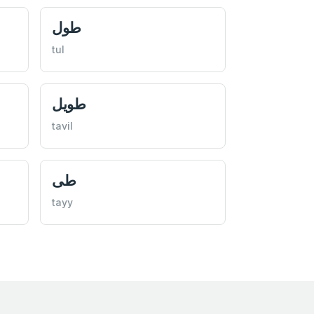
طول
tul
طويل
tavil
طى
tayy