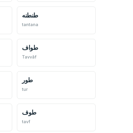
طنطنه
tantana
طواف
Tavvâf
طور
tur
طوف
tavf