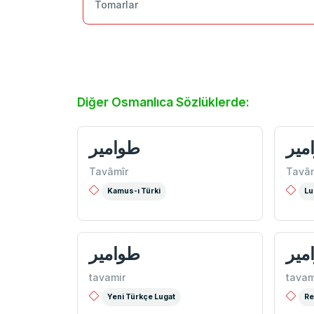
Tomarlar
Diğer Osmanlıca Sözlüklerde:
میر
طوامیر
Tavâmîr
Tavâm
Kamus-ı Türki
Lu
میر
طوامیر
tavamir
tavam
Yeni Türkçe Lugat
Re