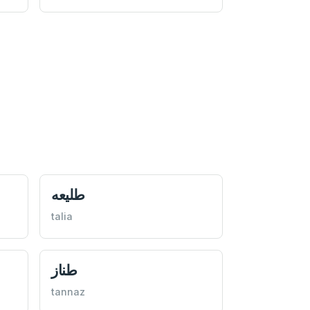
طليعه
talia
طناز
tannaz