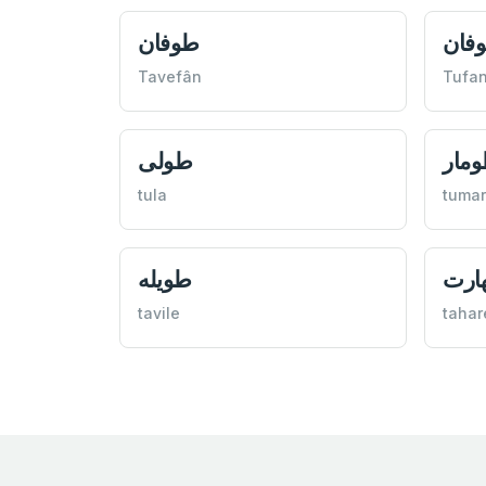
فان
طوفان
Tavefân
Tufa
مار
طولى
tula
tumar
ارت
طويله
tavile
tahar