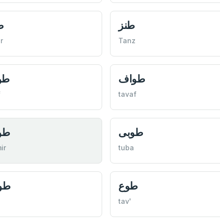
طنز
ط
r
Tanz
طواف
طو
f
tavaf
طوبى
طوا
ir
tuba
طوع
طو
tav'