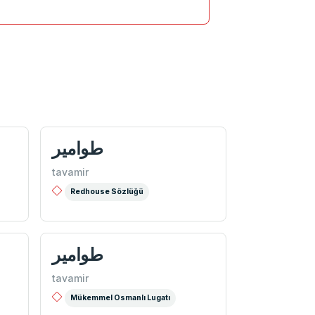
طوامیر
tavamir
Redhouse Sözlüğü
طوامیر
tavamir
Mükemmel Osmanlı Lugatı