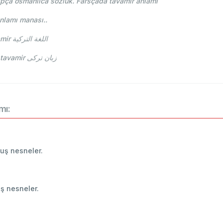
apça osmanlıca sözlük. Farsçada tavamir anlamı
 anlamı manası..
طوامير tavamir يقول ما التركية . معنى طوامير tavamir اللغة التركية
طوامير tavamir می گویند آنچه ترکیه. معنای طوامير tavamir زبان ترکی
mı:
lmuş nesneler.
muş nesneler.