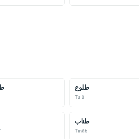
طلوع
ط
Tulû'
طناب
'
Tınâb