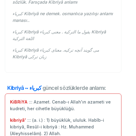
sözlük. Farsçada Kibriyâ anlamı
كبرياء Kibriyâ ne demek. osmanlıca yazılışı anlamı
manası..
كبرياء Kibriyâ يقول ما التركية . معنى كبرياء Kibriyâ
اللغة التركية
كبرياء Kibriyâ می گویند آنچه ترکیه. معنای كبرياء
Kibriyâ زبان ترکی
Kibriyâ ~ كبرياء
güncel sözlüklerde anlamı:
KiBRiYA
::: Azamet. Cenab-ı Allah'ın azameti ve
kudreti, her cihetle büyüklüğü.
kibriyâ'
::: (a. i.) : 1) büyüklük, ululuk. Habîb-i
kibriyâ, Resûl-i kibriyâ : Hz. Muhammed
(Aleyhisselâm). 2) Allah.