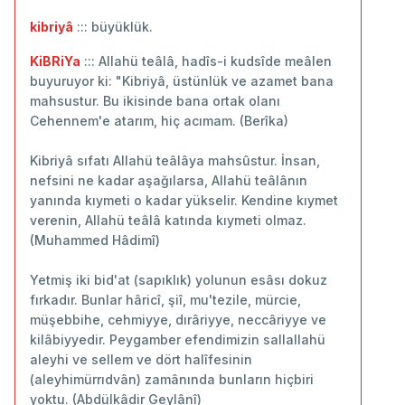
kibriyâ
::: büyüklük.
KiBRiYa
::: Allahü teâlâ, hadîs-i kudsîde meâlen
buyuruyor ki: "Kibriyâ, üstünlük ve azamet bana
mahsustur. Bu ikisinde bana ortak olanı
Cehennem'e atarım, hiç acımam. (Berîka)
Kibriyâ sıfatı Allahü teâlâya mahsûstur. İnsan,
nefsini ne kadar aşağılarsa, Allahü teâlânın
yanında kıymeti o kadar yükselir. Kendine kıymet
verenin, Allahü teâlâ katında kıymeti olmaz.
(Muhammed Hâdimî)
Yetmiş iki bid'at (sapıklık) yolunun esâsı dokuz
fırkadır. Bunlar hâricî, şiî, mu'tezile, mürcie,
müşebbihe, cehmiyye, dırâriyye, neccâriyye ve
kilâbiyyedir. Peygamber efendimizin sallallahü
aleyhi ve sellem ve dört halîfesinin
(aleyhimürrıdvân) zamânında bunların hiçbiri
yoktu. (Abdülkâdir Geylânî)