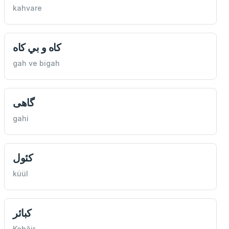
kahvare
كاه و بي كاه
gah ve bigah
گاهى
gahi
كئول
küül
كبائر
Kebâir