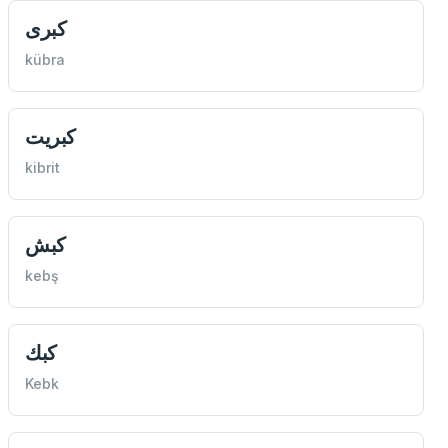
كبرى
kübra
كبريت
kibrit
كبش
kebş
كبك
Kebk