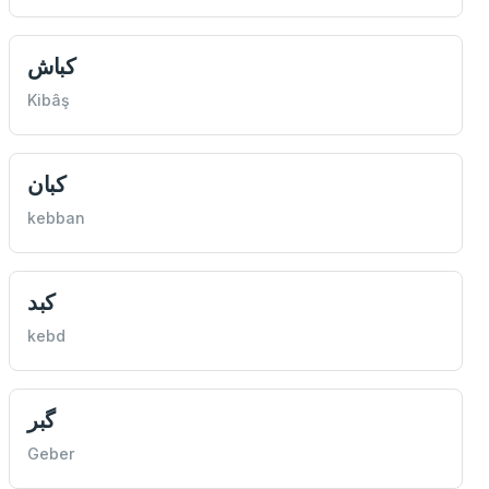
كباش
Kibâş
كبان
kebban
كبد
kebd
گبر
Geber