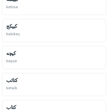
kebise
كبيكج
kebikeç
كپچه
kepçe
كتائب
ketaib
كتاب