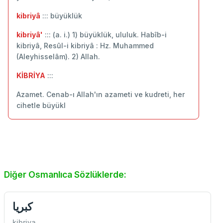
kibriyâ
::: büyüklük
kibriyâ'
::: (a. i.) 1) büyüklük, ululuk. Habîb-i
kibriyâ, Resûl-i kibriyâ : Hz. Muhammed
(Aleyhisselâm). 2) Allah.
KİBRİYA
:::
Azamet. Cenab-ı Allah'ın azameti ve kudreti, her
cihetle büyükl
Diğer Osmanlıca Sözlüklerde:
كبريا
kibriya