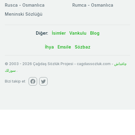
Rusca - Osmanlıca
Rumca - Osmanlıca
Meninski Sözlüğü
Diğer:
İsimler
Vankulu
Blog
İhya
Emsile
Sözbaz
© 2003
-
2026
Çağdaş Sözlük Projesi - cagdassozluk.com -
چاغداش
سوزلك
.
Bizi takip et