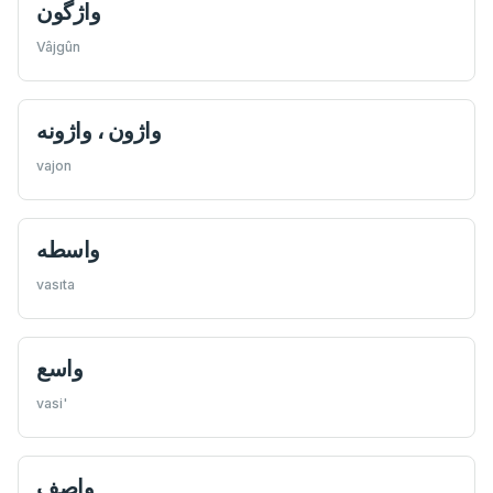
واژگون
Vâjgûn
واژون ، واژونه
vajon
واسطه
vasıta
واسع
vasi'
واصف