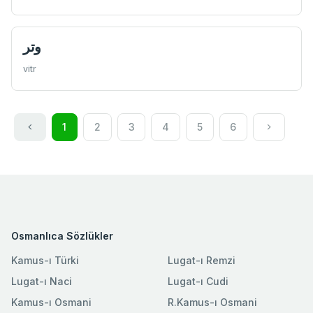
وتر
vitr
1
2
3
4
5
6
Osmanlıca Sözlükler
Kamus-ı Türki
Lugat-ı Remzi
Lugat-ı Naci
Lugat-ı Cudi
Kamus-ı Osmani
R.Kamus-ı Osmani