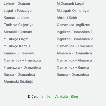
Lehce-i Osmani
M.Osmanlı Lugatı
Lugat-ı Ebuzziya
M.Lügatı Osmaniye
Kamus-ul'alam
Ahter-i Kebir
Tarih ve Coğrafya
Osmanlıca-İngilizce
Memaliki Osmani
İngilizce-Osmanlıca 1
Y.Türkçe Lugat
İngilizce-Osmanlıca 2
Y.Türkçe Kamus
Osmanlıca - Ermenice
Kamus-u Fransevi
Almanca - Osmanlıca
Osmanlica - Fransızca
Osmanlıca - Almanca
Fransızca - Osmanlıca
Osmanlıca - Rumca
Rusca - Osmanlıca
Rumca - Osmanlıca
Meninski Sözlüğü
Diğer:
İsimler
Vankulu
Blog