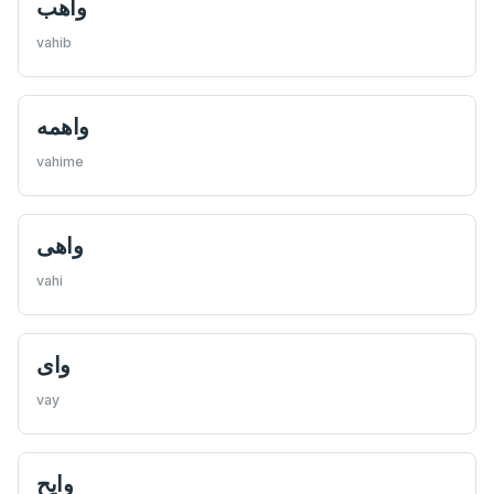
واهب
vahib
واهمه
vahime
واهی
vahi
واى
vay
وايح