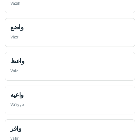
Vâzıh
واضع
Vâzı'
واعظ
Vaiz
واعيه
Vâ'iyye
وافر
vafir