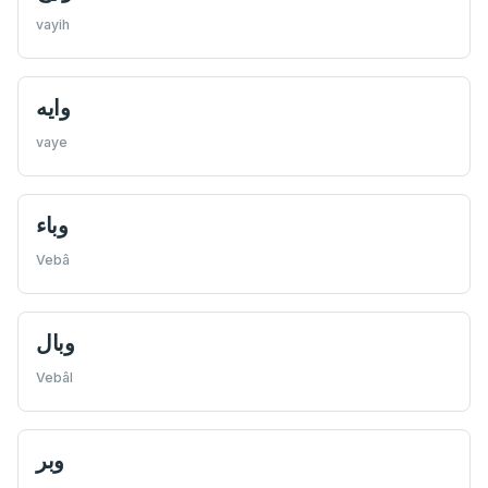
vayih
وايه
vaye
وباء
Vebâ
وبال
Vebâl
وبر