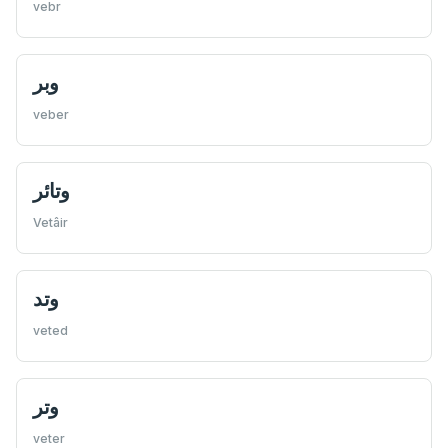
vebr
وبر
veber
وتائر
Vetâir
وتد
veted
وتر
veter