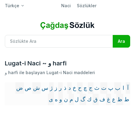
Türkçe
Naci
Sözlükler
Lugat-i Naci ~ و harfi
و harfi ile başlayan Lugat-i Naci maddeleri
آ
ا
ب
پ
ت
ث
ج
چ
ح
خ
د
ذ
ر
ز
ژ
س
ش
ص
ض
ط
ظ
ع
غ
ف
ق
ك
گ
ل
م
ن
و
ه
ى