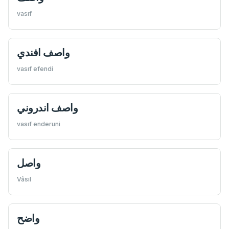
vasıf
واصف افندي
vasıf efendi
واصف اندروني
vasıf enderuni
واصل
Vâsıl
واضح