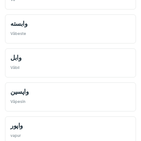
وابسته
Vâbeste
وابل
Vâbil
واپسين
Vâpesîn
واپور
vapur