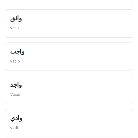
واثق
vasik
واجب
vacib
واجد
Vâcid
وادي
vadi