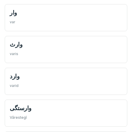
وار
var
وارث
varis
وارد
varid
وارستگی
Vârestegî