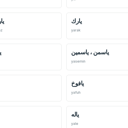
يارك
يا
az
yarak
ياسمن ، یاسمين
ي
yasemin
يافوخ
yafuh
ياله
yale