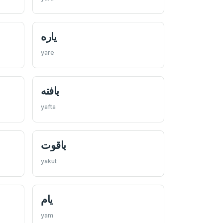
ياره
yare
يافته
yafta
ياقوت
yakut
يام
yam