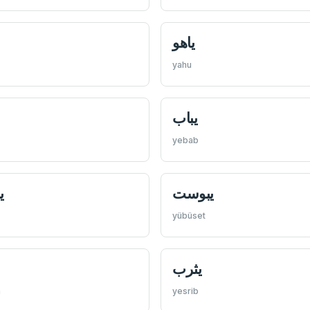
ياهو
yahu
يباب
yebab
يبوست
ي
yübüset
يثرب
m
yesrib