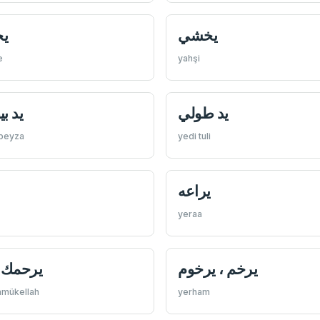
يخشي
يخ
e
yahşi
يد طولي
يد بي
 beyza
yedi tuli
يراعه
yeraa
يرخم ، يرخوم
يرحمك ا
amükellah
yerham