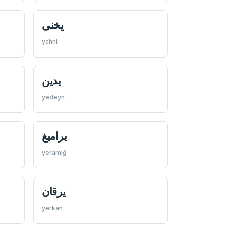
يخنی
yahni
يدين
yedeyn
يراميغ
yeramiğ
يرقان
yerkan