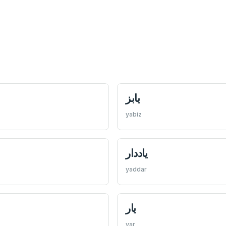
يابز
yabiz
ياددار
yaddar
يار
yar