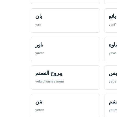
يانع
يان
yan
yani'
ياوه
ياور
yaver
yave
بس
يبروح النصنم
yebruhunnasanem
yebs
يتيم
يتن
yeten
yeti