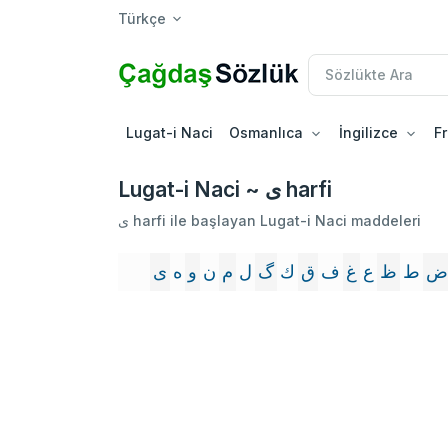
Türkçe
Lugat-i Naci
Osmanlıca
İngilizce
F
Lugat-i Naci ~ ى harfi
ى harfi ile başlayan Lugat-i Naci maddeleri
ض
ط
ظ
ع
غ
ف
ق
ك
گ
ل
م
ن
و
ه
ى