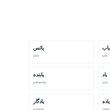
ياب
يائس
yais
yab
ياد
يابنده
yabende
yad
ياده
يادگار
yadigar
yade