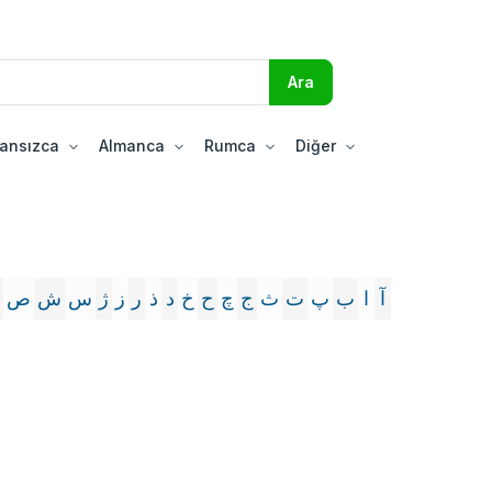
ransızca
Almanca
Rumca
Diğer
آ
ا
ب
پ
ت
ث
ج
چ
ح
خ
د
ذ
ر
ز
ژ
س
ش
ص