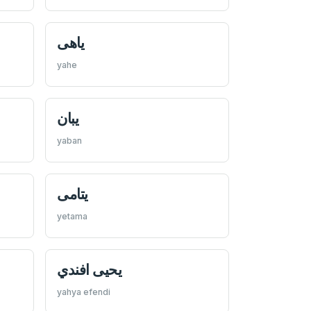
ياهی
yahe
يبان
yaban
يتامی
yetama
يحيی افندي
yahya efendi