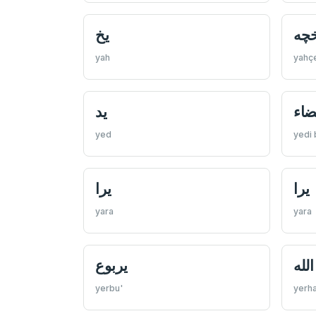
چه
يخ
yah
yahç
ضاء
يد
yed
yedi
يرا
يرا
yara
yara
لله
يربوع
yerbu'
yerh