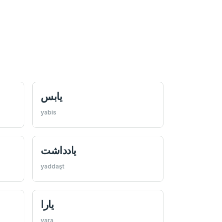
يابس
yabis
يادداشت
yaddaşt
يارا
yara