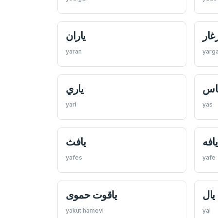
رغار
ياران
yaran
yarg
اس
ياري
yari
yas
يافه
يافث
yafes
yafe
يال
ياقوت حموی
yakut hamevi
yal