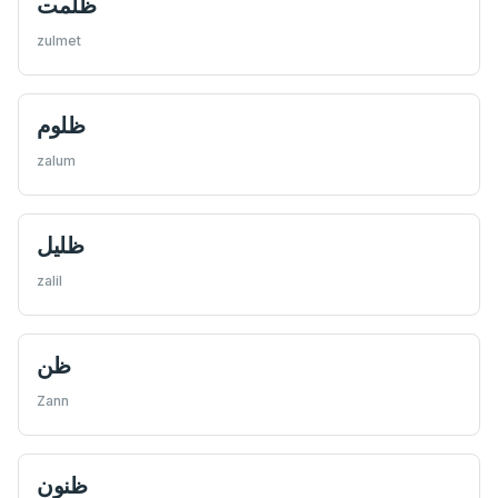
ظلمت
zulmet
ظلوم
zalum
ظليل
zalil
ظن
Zann
ظنون