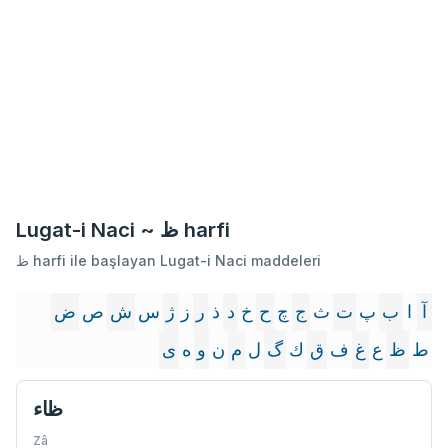
Lugat-i Naci ~ ظ harfi
ظ harfi ile başlayan Lugat-i Naci maddeleri
آ
ا
ب
پ
ت
ث
ج
چ
ح
خ
د
ذ
ر
ز
ژ
س
ش
ص
ض
ط
ظ
ع
غ
ف
ق
ك
گ
ل
م
ن
و
ه
ى
ظاء
Zâ