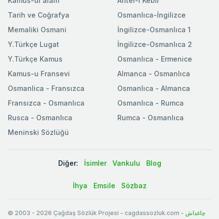
Kamus-ul'alam
Ahter-i Kebir
Tarih ve Coğrafya
Osmanlıca-İngilizce
Memaliki Osmani
İngilizce-Osmanlıca 1
Y.Türkçe Lugat
İngilizce-Osmanlıca 2
Y.Türkçe Kamus
Osmanlıca - Ermenice
Kamus-u Fransevi
Almanca - Osmanlıca
Osmanlica - Fransızca
Osmanlıca - Almanca
Fransızca - Osmanlıca
Osmanlıca - Rumca
Rusca - Osmanlıca
Rumca - Osmanlıca
Meninski Sözlüğü
Diğer:
İsimler
Vankulu
Blog
İhya
Emsile
Sözbaz
© 2003
-
2026
Çağdaş Sözlük Projesi - cagdassozluk.com -
چاغداش